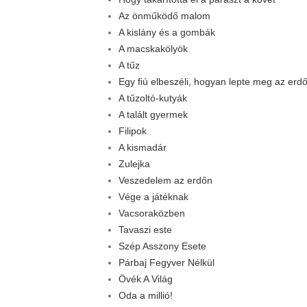
Az önműködő malom
A kislány és a gombák
A macskakölyök
A tűz
Egy fiú elbeszéli, hogyan lepte meg az erd
A tűzoltó-kutyák
A talált gyermek
Filipok
A kismadár
Zulejka
Veszedelem az erdőn
Vége a játéknak
Vacsoraközben
Tavaszi este
Szép Asszony Esete
Párbaj Fegyver Nélkül
Övék A Világ
Oda a millió!