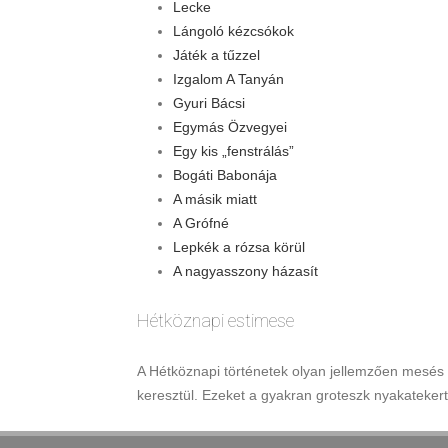
Lecke
Lángoló kézcsókok
Játék a tűzzel
Izgalom A Tanyán
Gyuri Bácsi
Egymás Özvegyei
Egy kis „fenstrálás”
Bogáti Babonája
A másik miatt
A Grófné
Lepkék a rózsa körül
A nagyasszony házasít
Hétköznapi estimese
A Hétköznapi történetek olyan jellemzően mesés e
keresztül. Ezeket a gyakran groteszk nyakatekert