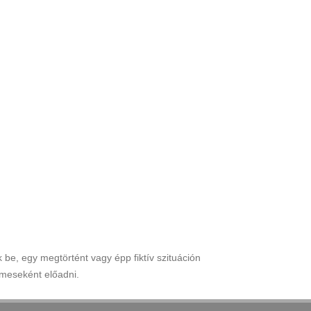
be, egy megtörtént vagy épp fiktív szituáción
imeseként előadni.