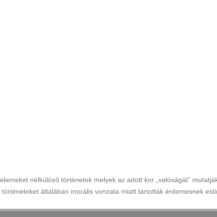
lemeket nélkülöző történetek melyek az adott kor „valóságát” mutatják 
 történeteket általában morális vonzata miatt tartották érdemesnek est