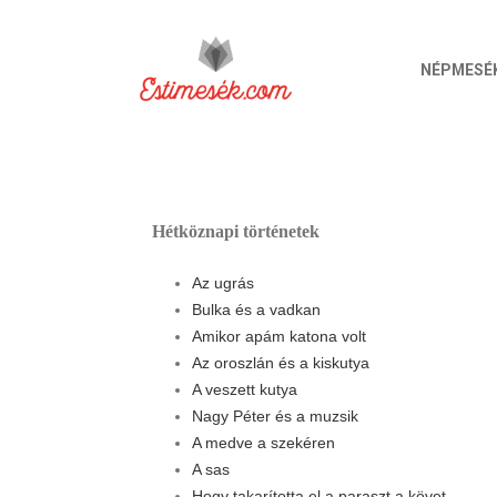
NÉPMESÉ
Hétköznapi történetek
Az ugrás
Bulka és a vadkan
Amikor apám katona volt
Az oroszlán és a kiskutya
A veszett kutya
Nagy Péter és a muzsik
A medve a szekéren
A sas
Hogy takarította el a paraszt a követ