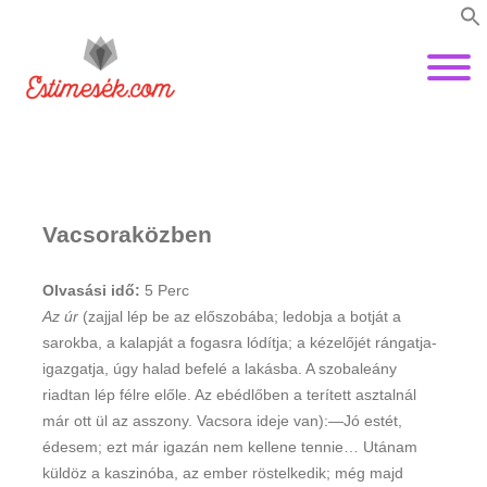
Vacsoraközben
Olvasási idő:
5
Perc
Az úr
(zajjal lép be az előszobába; ledobja a botját a
sarokba, a kalapját a fogasra lódítja; a kézelőjét rángatja-
igazgatja, úgy halad befelé a lakásba. A szobaleány
riadtan lép félre előle. Az ebédlőben a terített asztalnál
már ott ül az asszony. Vacsora ideje van):—Jó estét,
édesem; ezt már igazán nem kellene tennie… Utánam
küldöz a kaszinóba, az ember röstelkedik; még majd