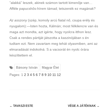
”alakká” leszek, akinek számon tartott kimenője van…
Afféle papucshős-hírem támad; tetszenék ez magának?
Az asszony
(szép, komoly arcú fiatal nő, csupa erély és
nyugalom):—Isten hozta, Kálmán; most félkilencre van és
maga azt mondta, azt igérte, hogy nyolcra itthon lesz.
Csak a rendes pártiját játszotta a kaszinójában s én
tudtam ezt. Nem zavartam meg tehát olyasmiben, ami az
elmaradását indokolná. S a vacsorát én nyolc órára
készíttettem el.
Bársony István
Magyar Élet
Pages:
1
2
3
4
5
6
7
8
9
10
11
12
Post
←
TAVASZI ESTE
VÉGE A JÁTÉKNAK
→