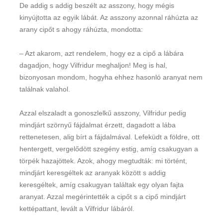
De addig s addig beszélt az asszony, hogy mégis
kinyújtotta az egyik lábát. Az asszony azonnal ráhúzta az
arany cipőt s ahogy ráhúzta, mondotta:
– Azt akarom, azt rendelem, hogy ez a cipő a lábára
dagadjon, hogy Vilfridur meghaljon! Meg is hal,
bizonyosan mondom, hogyha ehhez hasonló aranyat nem
találnak valahol.
Azzal elszaladt a gonoszlelkű asszony, Vilfridur pedig
mindjárt szörnyű fájdalmat érzett, dagadott a lába
rettenetesen, alig bírt a fájdalmával. Lefeküdt a földre, ott
hentergett, vergelődött szegény estig, amíg csakugyan a
törpék hazajöttek. Azok, ahogy megtudták: mi történt,
mindjárt keresgéltek az aranyak között s addig
keresgéltek, amíg csakugyan találtak egy olyan fajta
aranyat. Azzal megérintették a cipőt s a cipő mindjárt
kettépattant, levált a Vilfridur lábáról.