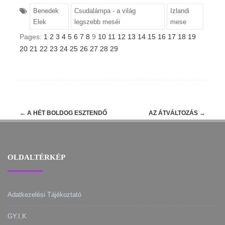
Benedek
Csudalámpa - a világ
Izlandi
Elek
legszebb meséi
mese
Pages:
1
2
3
4
5
6
7
8
9
10
11
12
13
14
15
16
17
18
19
20
21
22
23
24
25
26
27
28
29
Post
←
A HÉT BOLDOG ESZTENDŐ
AZ ÁTVÁLTOZÁS
→
navigation
OLDALTÉRKÉP
Adatkezelési Tájékoztató
GY.I.K