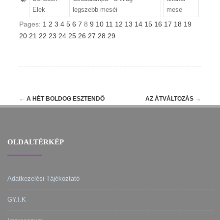
Elek
legszebb meséi
mese
Pages:
1
2
3
4
5
6
7
8
9
10
11
12
13
14
15
16
17
18
19
20
21
22
23
24
25
26
27
28
29
Post
←
A HÉT BOLDOG ESZTENDŐ
AZ ÁTVÁLTOZÁS
→
navigation
OLDALTÉRKÉP
Adatkezelési Tájékoztató
GY.I.K