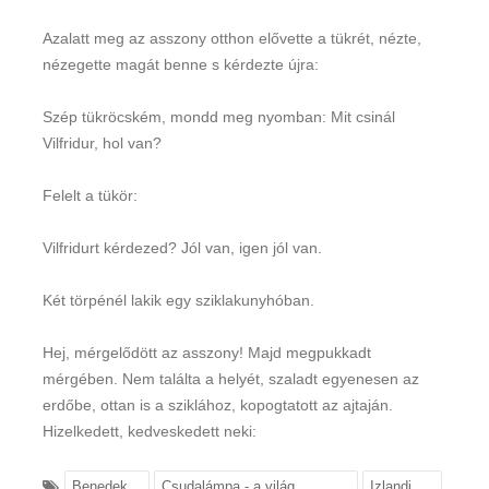
Azalatt meg az asszony otthon elővette a tükrét, nézte,
nézegette magát benne s kérdezte újra:
Szép tükröcském, mondd meg nyomban: Mit csinál
Vilfridur, hol van?
Felelt a tükör:
Vilfridurt kérdezed? Jól van, igen jól van.
Két törpénél lakik egy sziklakunyhóban.
Hej, mérgelődött az asszony! Majd megpukkadt
mérgében. Nem találta a helyét, szaladt egyenesen az
erdőbe, ottan is a sziklához, kopogtatott az ajtaján.
Hizelkedett, kedveskedett neki:
Benedek
Csudalámpa - a világ
Izlandi