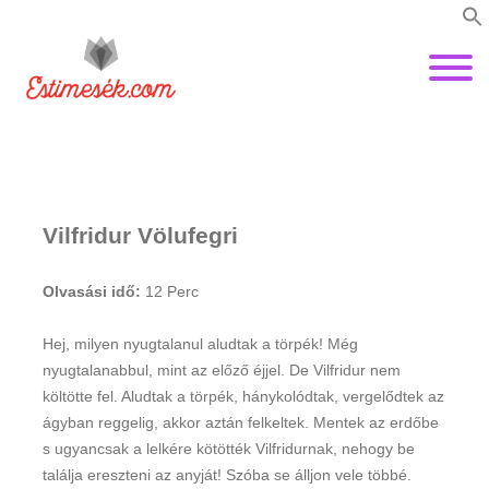
Vilfridur Völufegri
Olvasási idő:
12
Perc
Hej, milyen nyugtalanul aludtak a törpék! Még
nyugtalanabbul, mint az előző éjjel. De Vilfridur nem
költötte fel. Aludtak a törpék, hánykolódtak, vergelődtek az
ágyban reggelig, akkor aztán felkeltek. Mentek az erdőbe
s ugyancsak a lelkére kötötték Vilfridurnak, nehogy be
találja ereszteni az anyját! Szóba se álljon vele többé.