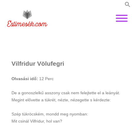
Vilfridur Völufegri
Olvasási idő:
12
Perc
De a gonoszlelkű asszony csak nem felejtette el a leányát.
Megint elővette a tükrét, nézte, nézegette s kérdezte:
Szép tükröcském, mondd meg nyomban:
Mit csinál Vilfridur, hol van?