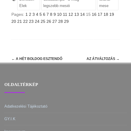
Elek
legszebb meséi
mese
Pages:
1
2
3
4
5
6
7
8
9
10
11
12
13
14
15
16
17
18
19
20
21
22
23
24
25
26
27
28
29
Post
←
A HÉT BOLDOG ESZTENDŐ
AZ ÁTVÁLTOZÁS
→
navigation
OLDALTÉRKÉP
Adatkezelési Tájékoztató
GY.I.K