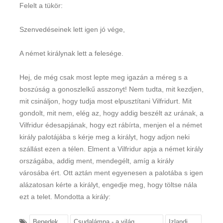
Felelt a tükör:
Szenvedéseinek lett igen jó vége,
A német királynak lett a felesége.
Hej, de még csak most lepte meg igazán a méreg s a
boszúság a gonoszlelkű asszonyt! Nem tudta, mit kezdjen,
mit csináljon, hogy tudja most elpusztítani Vilfridurt. Mit
gondolt, mit nem, elég az, hogy addig beszélt az urának, a
Vilfridur édesapjának, hogy ezt rábírta, menjen el a német
király palotájába s kérje meg a királyt, hogy adjon neki
szállást ezen a télen. Elment a Vilfridur apja a német király
országába, addig ment, mendegélt, amíg a király
városába ért. Ott aztán ment egyenesen a palotába s igen
alázatosan kérte a királyt, engedje meg, hogy töltse nála
ezt a telet. Mondotta a király:
Benedek
Csudalámpa - a világ
Izlandi