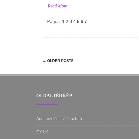
Read More
Pages:
1
2
3
4
5
6
7
Post
←
OLDER POSTS
navigation
OLDALTÉRKÉP
Adatkezelési Tájékoztató
GY.I.K