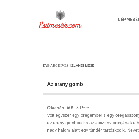
NÉPMESÉ
TAG ARCHIVES:
IZLANDI MESE
Az arany gomb
Olvasási idő:
3
Perc
Volt egyszer egy öregember s egy öregasszon
az arany gombocska az asszony orsajának a he
nagy halom alatt egy tündér tartózkodik. Nevet