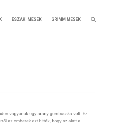
K
ÉSZAKI MESÉK
GRIMM MESÉK
inden vagyonuk egy arany gombocska volt. Ez
l az emberek azt hitték, hogy az alatt a