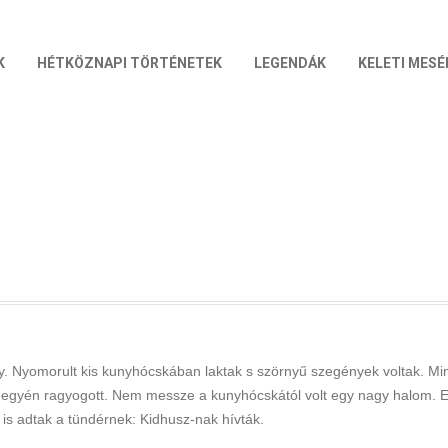
K
HÉTKÖZNAPI TÖRTÉNETEK
LEGENDÁK
KELETI MESÉ
y. Nyomorult kis kunyhócskában laktak s szörnyű szegények voltak. M
gyén ragyogott. Nem messze a kunyhócskától volt egy nagy halom. Errő
 is adtak a tündérnek: Kidhusz-nak hívták.