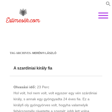
TAG ARCHIVES:
MERÉNYI LÁSZLÓ
A szardiniai király fia
Olvasási idő:
23
Perc
Hol volt, hol nem volt, volt egyszer egy vén szárdiniai
király, s annak egy gyöngyadta 24 éves fia. Ez a
királyfi oly gyöngyörves volt, hogyha valamelyik
fehérszemély rávetette a szemét: jobb lett volna