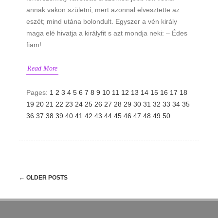
annak vakon születni; mert azonnal elvesztette az
eszét; mind utána bolondult. Egyszer a vén király
maga elé hivatja a királyfit s azt mondja neki: – Édes
fiam!
Read More
Pages:
1
2
3
4
5
6
7
8
9
10
11
12
13
14
15
16
17
18
19
20
21
22
23
24
25
26
27
28
29
30
31
32
33
34
35
36
37
38
39
40
41
42
43
44
45
46
47
48
49
50
Post
←
OLDER POSTS
navigation