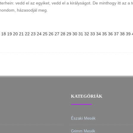
terhein: vedd el az egyiket, vedd el a királyságot. De minthogy itt az a
t mondom, házasodjál meg.
18
19
20
21
22
23
24
25
26
27
28
29
30
31
32
33
34
35
36
37
38
39
KATEGÓRIÁK
Északi Mesék
Grimm Mesék