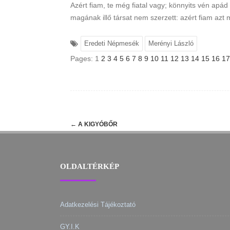
Azért fiam, te még fiatal vagy; könnyits vén apád 
magának illő társat nem szerzett: azért fiam az
Eredeti Népmesék
Merényi László
Pages:
1
2
3
4
5
6
7
8
9
10
11
12
13
14
15
16
17
Post
←
A KIGYÓBŐR
navigation
OLDALTÉRKÉP
Adatkezelési Tájékoztató
GY.I.K