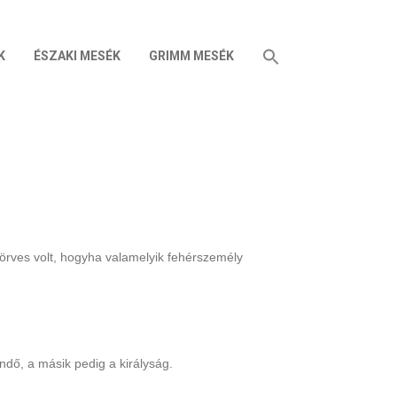
K
ÉSZAKI MESÉK
GRIMM MESÉK
ngyörves volt, hogyha valamelyik fehérszemély
endő, a másik pedig a királyság.