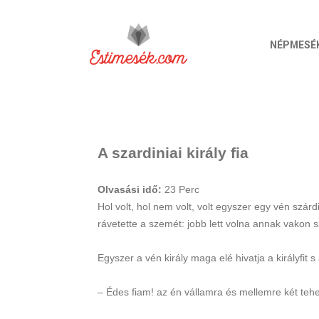
NÉPMESÉ
A szardiniai király fia
Olvasási idő:
23
Perc
Hol volt, hol nem volt, volt egyszer egy vén szár
rávetette a szemét: jobb lett volna annak vakon s
Egyszer a vén király maga elé hivatja a királyfit s
– Édes fiam! az én vállamra és mellemre két teher 