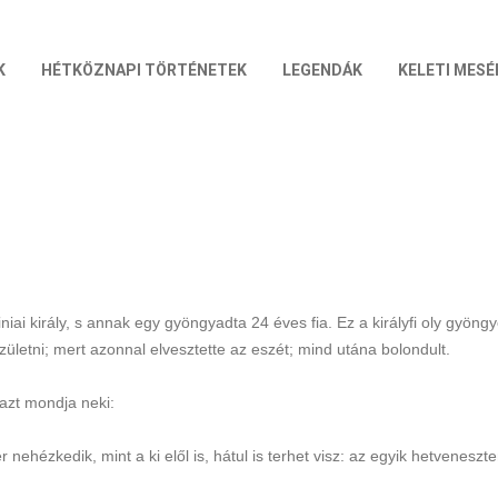
K
HÉTKÖZNAPI TÖRTÉNETEK
LEGENDÁK
KELETI MESÉ
diniai király, s annak egy gyöngyadta 24 éves fia. Ez a királyfi oly gyö
zületni; mert azonnal elvesztette az eszét; mind utána bolondult.
 azt mondja neki:
nehézkedik, mint a ki elől is, hátul is terhet visz: az egyik hetveneszt