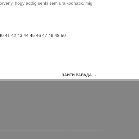
 törvény, hogy addig senki sem uralkodhatik, mig
40
41
42
43
44
45
46
47
48
49
50
ЗАЙТИ ВАВАДА
→