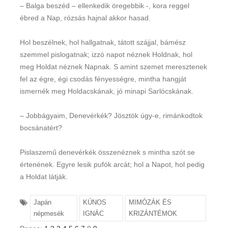
– Balga beszéd – ellenkedik öregebbik -, kora reggel
ébred a Nap, rózsás hajnal akkor hasad.
Hol beszélnek, hol hallgatnak, tátott szájjal, bámész
szemmel pislogatnak; izzó napot néznek Holdnak, hol
meg Holdat néznek Napnak. S amint szemet meresztenek
fel az égre, égi csodás fényességre, mintha hangját
ismernék meg Holdacskának, jó minapi Sarlócskának.
– Jobbágyaim, Denevérkék? Jösztök úgy-e, rimánkodtok
bocsánatért?
Pislaszemű denevérkék összenéznek s mintha szót se
értenének. Egyre lesik pufók arcát; hol a Napot, hol pedig
a Holdat látják.
Japán
KÚNOS
MIMÓZÁK ÉS
népmesék
IGNÁC
KRIZÁNTÉMOK