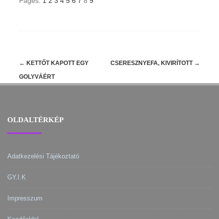
Pages:
1
2
3
4
5
6
7
8
9
Post
←
KETTŐT KAPOTT EGY
CSERESZNYEFA, KIVIRÍTOTT
→
navigation
GOLYVÁÉRT
OLDALTÉRKÉP
Adatkezelési Tájékoztató
GY.I.K
Impresszum