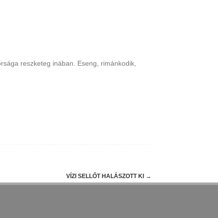
átorsága reszketeg inában. Eseng, rimánkodik,
VÍZI SELLŐT HALÁSZOTT KI
→