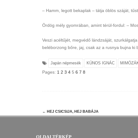
– Hamm, legott bekaplak – tátja öblös száját, tűst
Ördög mély gyomrában, amint térül-fordul: – Most
Veszi acéltűjét, megvédő lándzsáját, szurkálgatja
beléborzong bőre, jaj, csak az a rusnya bujna ki b
Japán népmesék
KÚNOS IGNÁC
MIMÓZÁ
Pages:
1
2
3
4
5
6
7
8
Post
←
HEJ CSICSIJA, HEJ BABÁJA
navigation
OLDALTÉRKÉP