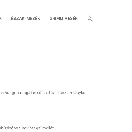
K
ÉSZAKI MESÉK
GRIMM MESÉK
s hangon magát elkiáltja. Futni kezd a lányka,
abízásában nekiszegzi mellét.