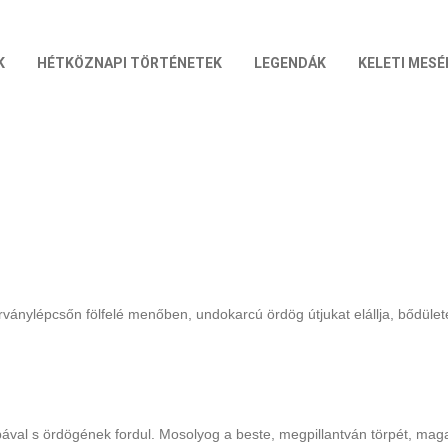
K
HÉTKÖZNAPI TÖRTÉNETEK
LEGENDÁK
KELETI MESÉ
ványlépcsőn fölfelé menőben, undokarcú ördög útjukat elállja, bődülete
lpával s ördögének fordul. Mosolyog a beste, megpillantván törpét, mag