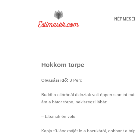
NÉPMESÉ
Hökköm törpe
Olvasási idő:
3
Perc
Buddha oltáránál áldoztak volt éppen s amint már
ám a bátor törpe, nekiszegzi lábát:
– Elbánok én vele.
Kapja tű-lándzsáját le a hacukáról, dobbant a ta