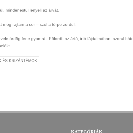
ül, mindenestül lenyeli az árvát.
 meg rajtam a sor – szól a törpe zordul.
 vele ördög fene gyomrát. Fölordít az ártó, irtó fájdalmában, szorul b
előle.
K ÉS KRIZÁNTÉMOK
KATEGÓRIÁK