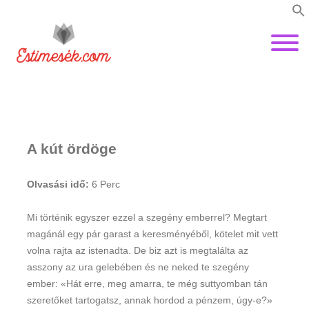
A kút ördöge
Olvasási idő:
6
Perc
Mi történik egyszer ezzel a szegény emberrel? Megtart
magánál egy pár garast a keresményéből, kötelet mit vett
volna rajta az istenadta. De biz azt is megtalálta az
asszony az ura gelebében és ne neked te szegény
ember: «Hát erre, meg amarra, te még suttyomban tán
szeretőket tartogatsz, annak hordod a pénzem, úgy-e?»