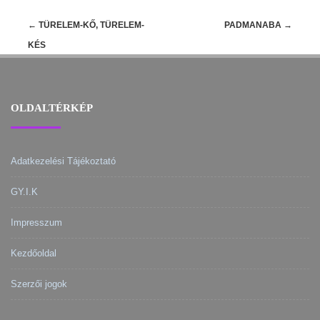
Post
←
TÜRELEM-KŐ, TÜRELEM-
PADMANABA
→
navigation
KÉS
OLDALTÉRKÉP
Adatkezelési Tájékoztató
GY.I.K
Impresszum
Kezdőoldal
Szerzői jogok