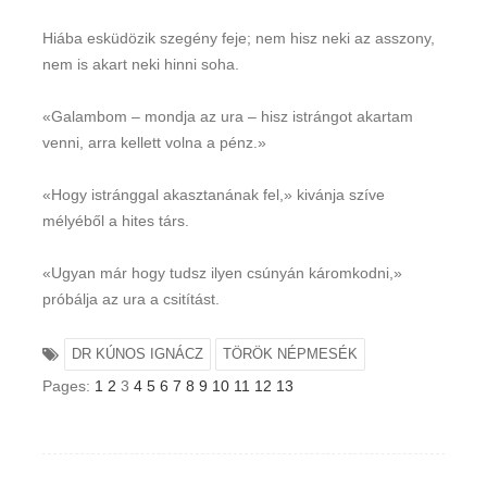
Hiába esküdözik szegény feje; nem hisz neki az asszony,
nem is akart neki hinni soha.
«Galambom – mondja az ura – hisz istrángot akartam
venni, arra kellett volna a pénz.»
«Hogy istránggal akasztanának fel,» kivánja szíve
mélyéből a hites társ.
«Ugyan már hogy tudsz ilyen csúnyán káromkodni,»
próbálja az ura a csitítást.
DR KÚNOS IGNÁCZ
TÖRÖK NÉPMESÉK
Pages:
1
2
3
4
5
6
7
8
9
10
11
12
13