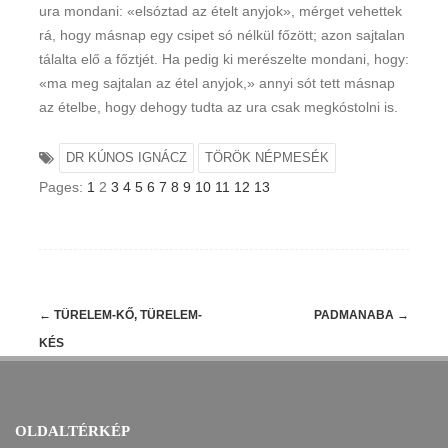
ura mondani: «elsóztad az ételt anyjok», mérget vehettek
rá, hogy másnap egy csipet só nélkül főzött; azon sajtalan
tálalta elő a főztjét. Ha pedig ki merészelte mondani, hogy:
«ma meg sajtalan az étel anyjok,» annyi sót tett másnap
az ételbe, hogy dehogy tudta az ura csak megkóstolni is.
DR KÚNOS IGNÁCZ
TÖRÖK NÉPMESÉK
Pages:
1
2
3
4
5
6
7
8
9
10
11
12
13
Post
←
TÜRELEM-KŐ, TÜRELEM-
PADMANABA
→
navigation
KÉS
OLDALTÉRKÉP