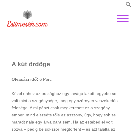
A kút ördöge
Olvasási idő:
6
Perc
Közel ehhez az országhoz egy favágó lakott, egyebe se
volt mint a szegénysége, meg egy szörnyen veszekedős
felesége. A mi pénzt csak megkeresett ez a szegény
ember, mind elszedte tőle az asszony, úgy, hogy soh’se
maradt nála egy árva
para
sem. Ha az estebéd el volt
sózva – pedig be sokszor megtörtént – és azt találta az