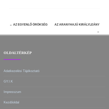
Post
←
AZ EGYENLŐ ÖRÖKSÉG
AZ ARANYHAJÚ KIRÁLYLEÁNY
navigation
→
OLDALTÉRKÉP
Adatkezelési Tájékoztató
GY.I.K
Impresszum
Kezdőoldal