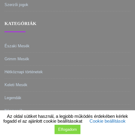
Szerzői jogok
KATEGÓRIÁK
Északi Mesék
Grimm Mesék
Hétköznapi történetek
Keleti Mesék
Legendák
Népmesék
Az oldal sütiket használ, a legjobb működés érdekében kérlek
fogadd el az ajánlott cookie beállításokat
Cookie beállítások
Elfogadom
2015 - 2020 © Powered by
Theme Vision
.