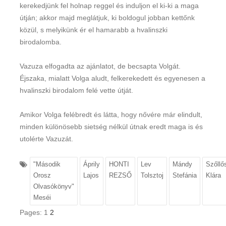
kerekedjünk fel holnap reggel és induljon el ki-ki a maga
útján; akkor majd meglátjuk, ki boldogul jobban kettőnk
közül, s melyikünk ér el hamarabb a hvalinszki
birodalomba.
Vazuza elfogadta az ajánlatot, de becsapta Volgát.
Éjszaka, mialatt Volga aludt, felkerekedett és egyenesen a
hvalinszki birodalom felé vette útját.
Amikor Volga felébredt és látta, hogy nővére már elindult,
minden különösebb sietség nélkül útnak eredt maga is és
utolérte Vazuzát.
"Második
Áprily
HONTI
Lev
Mándy
Szőllő
Orosz
Lajos
REZSŐ
Tolsztoj
Stefánia
Klára
Olvasókönyv"
Meséi
Pages:
1
2