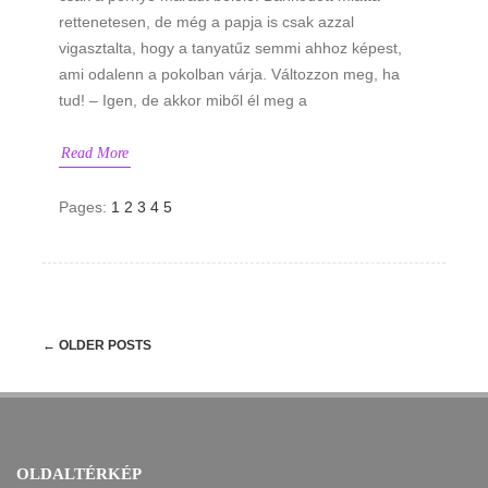
rettenetesen, de még a papja is csak azzal
vigasztalta, hogy a tanyatűz semmi ahhoz képest,
ami odalenn a pokolban várja. Változzon meg, ha
tud! – Igen, de akkor miből él meg a
Read More
Pages:
1
2
3
4
5
Post
←
OLDER POSTS
navigation
OLDALTÉRKÉP