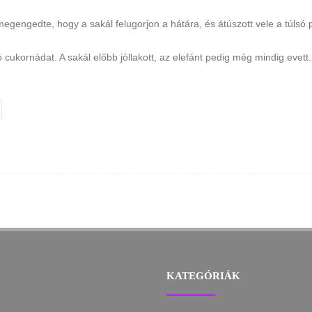
megengedte, hogy a sakál felugorjon a hátára, és átúszott vele a túlsó p
 cukornádat. A sakál előbb jóllakott, az elefánt pedig még mindig evett.
KATEGÓRIÁK