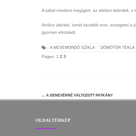
A sakál mindent megígért, az elefánt letérdelt, s 
Amikor átértek, ismét kezdték enni, eszegetni a jó
gyorsan elszaladt.
A MESEMONDÓ SZIKLA
DÖMÖTÖR TEKLA
Pages:
1
2
3
Post
←
A DENEVÉRRÉ VÁLTOZOTT PATKÁNY
navigation
OLDALTÉRKÉP