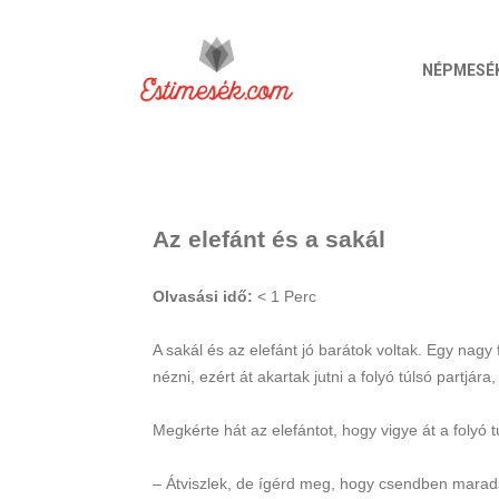
NÉPMESÉ
Az elefánt és a sakál
Olvasási idő:
< 1
Perc
A sakál és az elefánt jó barátok voltak. Egy nagy 
nézni, ezért át akartak jutni a folyó túlsó partjára
Megkérte hát az elefántot, hogy vigye át a folyó t
– Átviszlek, de ígérd meg, hogy csendben marad