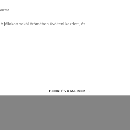
artra.
 A jóllakott sakál örömében üvölteni kezdett, és
BONKI ÉS A MAJMOK
→