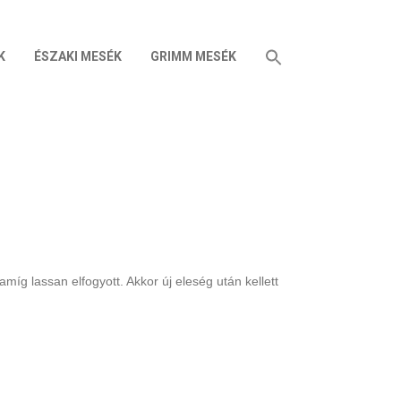
K
ÉSZAKI MESÉK
GRIMM MESÉK
amíg lassan elfogyott. Akkor új eleség után kellett