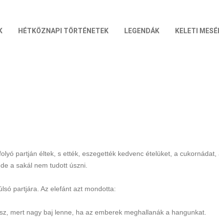
K
HÉTKÖZNAPI TÖRTÉNETEK
LEGENDÁK
KELETI MESÉ
folyó partján éltek, s ették, eszegették kedvenc ételüket, a cukornádat, 
, de a sakál nem tudott úszni.
úlsó partjára. Az elefánt azt mondotta:
sz, mert nagy baj lenne, ha az emberek meghallanák a hangunkat.