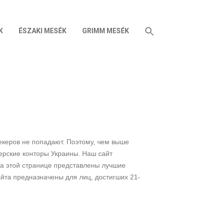
K
ÉSZAKI MESÉK
GRIMM MESÉK
екеров не попадают. Поэтому, чем выше
керские конторы Украины. Наш сайт
На этой странице представлены лучшие
йта предназначены для лиц, достигших 21-