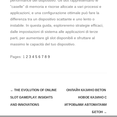
performance del dispositivo. Gli slot rappresentano le
“caselle” di memoria e risorse allocate a vari processi e
applicazioni, e una configurazione ottimale può fare la
differenza tra un dispositivo scattante e uno lento o
instabile. In questa guida, esploreremo strategie efficaci,
dalle impostazioni di sistema alle applicazioni di terze
parti, per aumentare gli slot disponibili e sfruttare al
massimo le capacità del tuo dispositivo.
Pages:
1
2
3
4
5
6
7
8
9
Post
←
THE EVOLUTION OF ONLINE
ОНЛАЙН КАЗИНО BETON ︎
navigation
SLOT GAMEPLAY: INSIGHTS
НОВОЕ КАЗИНО С
AND INNOVATIONS
ИГРОВЫМИ АВТОМАТАМИ
БЕТОН
→