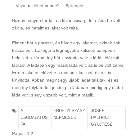
– Vajon mi lehet benne? – töprengett.
Bizony nagyon furdalta a kíváncsiság, de a láda be volt
zárva, és hatalmas lakat volt rajta.
Elment hát a paraszt, és hívott egy lakatost, akinek sok
kulcsa volt. Ez fogta a legnagyobb kulcsot, az éppen
beleillett a zárba, így hát kinyitotta vele a ládát. Hát mit
látnak? A ládában egy másik láda volt, az is be volt zárva.
Erre a lakatos elővette a második kulcsot, és azt is
kinyitotta. Abban megint egy újabb ládát találtak, és ez
még így folytatódott jó ideig: a ládában mindig egy újabb
láda volt, s egyik szebb volt, mint a másik.
A
ERDÉLYI SZÁSZ
JOSEF
CSODÁLATOS
NÉPMESÉK
HALTRICH
FA
GYŰJTÉSE
Pages:
1
2