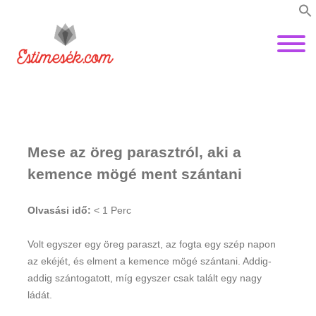
Mese az öreg parasztról, aki a
kemence mögé ment szántani
Olvasási idő:
< 1
Perc
Volt egyszer egy öreg paraszt, az fogta egy szép napon
az ekéjét, és elment a kemence mögé szántani. Addig-
addig szántogatott, míg egyszer csak talált egy nagy
ládát.