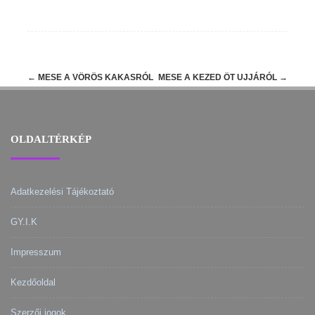
Post
←
MESE A VÖRÖS KAKASRÓL
MESE A KEZED ÖT UJJÁRÓL
→
navigation
OLDALTÉRKÉP
Adatkezelési Tájékoztató
GY.I.K
Impresszum
Kezdőoldal
Szerzői jogok