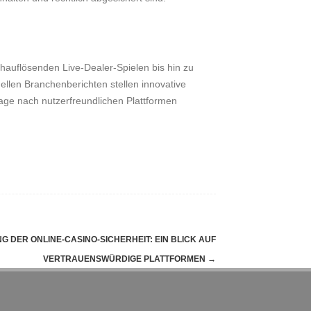
hauflösenden Live-Dealer-Spielen bis hin zu
uellen Branchenberichten stellen innovative
ge nach nutzerfreundlichen Plattformen
G DER ONLINE-CASINO-SICHERHEIT: EIN BLICK AUF
VERTRAUENSWÜRDIGE PLATTFORMEN
→