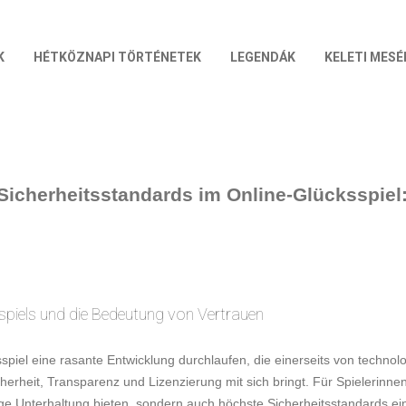
K
HÉTKÖZNAPI TÖRTÉNETEK
LEGENDÁK
KELETI MESÉ
Sicherheitsstandards im Online-Glücksspiel:
ksspiels und die Bedeutung von Vertrauen
piel eine rasante Entwicklung durchlaufen, die einerseits von technolo
rheit, Transparenz und Lizenzierung mit sich bringt. Für Spielerinnen u
ige Unterhaltung bieten, sondern auch höchste Sicherheitsstandards ein