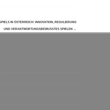
PIELS IN ÖSTERREICH: INNOVATION, REGULIERUNG
UND VERANTWORTUNGSBEWUSSTES SPIELEN
→