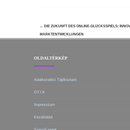
Post
←
DIE ZUKUNFT DES ONLINE-GLÜCKSSPIELS: INNOV
navigation
MARKTENTWICKLUNGEN
OLDALTÉRKÉP
Adatkezelési Tájékoztató
GY.I.K
Impresszum
Kezdőoldal
Szerzői jogok