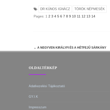
DR KÚNOS IGNÁCZ
TÖRÖK NÉPMESÉK
Pages:
1
2
3
4
5
6
7
8
9
10
11
12
13
14
Post
←
A NEGYVEN KIRÁLYFI ÉS A HÉTFEJŰ SÁRKÁNY
navigation
OLDALTÉRKÉP
Adatkezelési Tájékoztató
GY.I.K
Impresszum