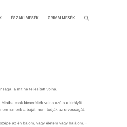
K
ÉSZAKI MESÉK
GRIMM MESÉK
sága, a mit ne teljesített volna.
Mintha csak kicserélték volna azóta a királyfit.
 nem ismerik a baját, nem tudják az orvosságát.
ág-szépe az én bajom, vagy életem vagy halálom.»