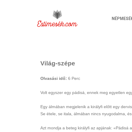
NÉPMESÉ
Világ-szépe
Olvasási idő:
6
Perc
Volt egyszer egy pádisá, ennek meg egyetlen egy f
Egy álmában megjelenik a királyfi előtt egy dervis
Se étele, se itala, álmában nincs nyugodalma, é
Azt mondja a beteg királyfi az apjának: «Pádisá