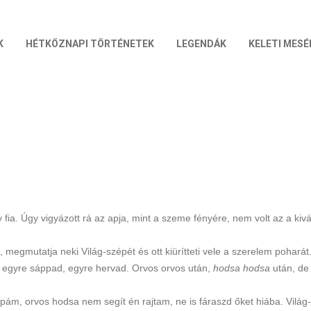
K
HÉTKÖZNAPI TÖRTÉNETEK
LEGENDÁK
KELETI MESÉ
ia. Úgy vigyázott rá az apja, mint a szeme fényére, nem volt az a kiván
, megmutatja neki Világ-szépét és ott kiürítteti vele a szerelem poharát. 
s egyre sáppad, egyre hervad. Orvos orvos után,
hodsa hodsa
után, de
 apám, orvos hodsa nem segít én rajtam, ne is fáraszd őket hiába. Vil