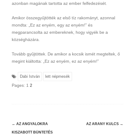
azonban magának tartotta az ember felfedezését.
Amikor összegyűjtötték az első tíz rakományt, azonnal
mondta: „Ez az enyém, egy az enyém!” és
megparancsolta az embereknek, hogy vigyék be a
községházára.
Tovább gyűjtöttek. De amikor a kocsik ismét megteltek, ő
megint kiáltotta: „Ez az enyém, ez az enyém!”
Dabi István
lett népmesék
Pages:
1
2
Post
←
AZ ANGYALOKRA
AZ ARANY KULCS
→
navigation
KISZABOTT BÜNTETÉS