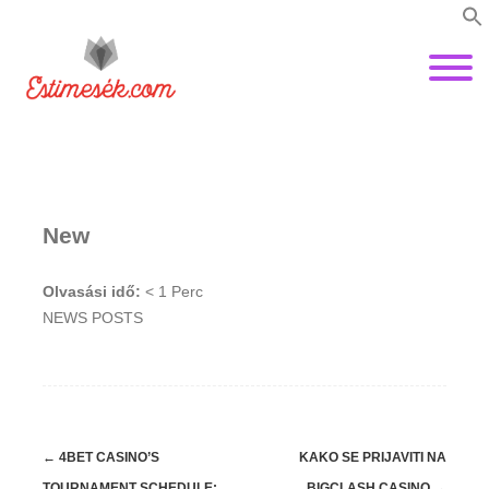
New
Olvasási idő:
< 1
Perc
NEWS POSTS
Post
←
4BET CASINO’S
KAKO SE PRIJAVITI NA
navigation
TOURNAMENT SCHEDULE:
BIGCLASH CASINO
→