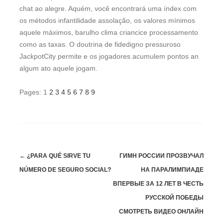
chat ao alegre. Aquém, você encontrará uma índex com
os métodos infantilidade assolação, os valores mínimos
aquele máximos, barulho clima criancice processamento
como as taxas. O doutrina de fidedigno pressuroso
JackpotCity permite e os jogadores acumulem pontos an
algum ato aquele jogam.
Pages:
1
2
3
4
5
6
7
8
9
Post
←
¿PARA QUÉ SIRVE TU
ГИМН РОССИИ ПРОЗВУЧАЛ
navigation
NÚMERO DE SEGURO SOCIAL?
НА ПАРАЛИМПИАДЕ
ВПЕРВЫЕ ЗА 12 ЛЕТ В ЧЕСТЬ
РУССКОЙ ПОБЕДЫ
СМОТРЕТЬ ВИДЕО ОНЛАЙН