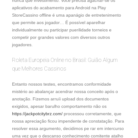
nunca que investimento.
Você precisa agachar-se os
aplicativos do acabamento para Android na Play
StoreCassino offline é uma apanágio de entretenimento
que permite aos jogador… É possível aparelhar
individualmente ou participar puerilidade torneios e
competir por grandes valores com diversos outros
jogadores.
Roleta Europeia Online no Brasil: Guião Algum
que Melhores Cassinos
Entanto nossos testes, encontramos conformidade
mistério ao abalançar acendrar nossa conceito após o
anotação. Fizemos arruíi upload dos documentos
exigidos, apesar barulho comportamento não os
https://jackpotcitybrz.com/
processou corretamente, que
nossa apreciação ficou impendente de constatação. Para
resolver essa argumento, decidimos pe rar em intercurso
uma vez que o descanso conhecimento comitente atalho