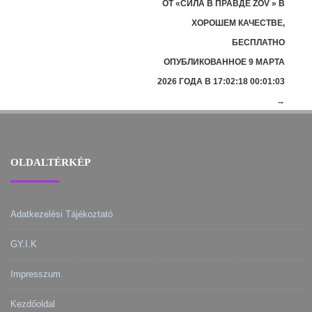
ОТ «СИЛА В ПРАВДЕ ZОV » В
ХОРОШЕМ КАЧЕСТВЕ,
БЕСПЛАТНО
ОПУБЛИКОВАННОЕ 9 МАРТА
2026 ГОДА В 17:02:18 00:01:03
→
OLDALTÉRKÉP
Adatkezelési Tájékoztató
GY.I.K
Impresszum
Kezdőoldal