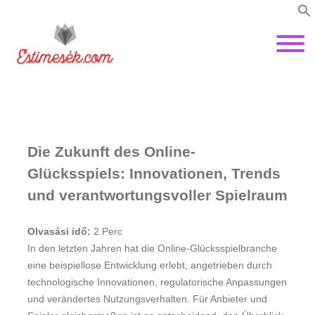
Die Zukunft des Online-
Glücksspiels: Innovationen, Trends
und verantwortungsvoller Spielraum
Olvasási idő:
2
Perc
In den letzten Jahren hat die Online-Glücksspielbranche
eine beispiellose Entwicklung erlebt, angetrieben durch
technologische Innovationen, regulatorische Anpassungen
und verändertes Nutzungsverhalten. Für Anbieter und