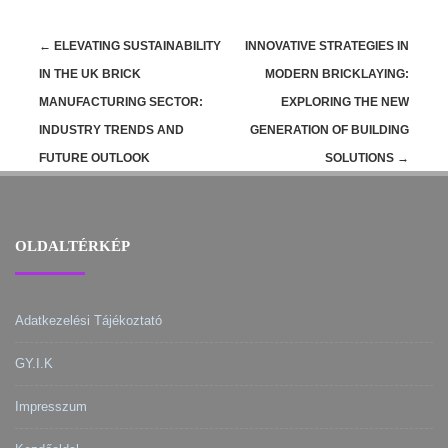
Post
←
ELEVATING SUSTAINABILITY
INNOVATIVE STRATEGIES IN
navigation
IN THE UK BRICK
MODERN BRICKLAYING:
MANUFACTURING SECTOR:
EXPLORING THE NEW
INDUSTRY TRENDS AND
GENERATION OF BUILDING
FUTURE OUTLOOK
SOLUTIONS
→
OLDALTÉRKÉP
Adatkezelési Tájékoztató
GY.I.K
Impresszum