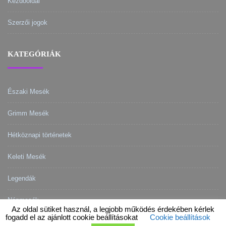
Kezdőoldal
Szerzői jogok
KATEGÓRIÁK
Északi Mesék
Grimm Mesék
Hétköznapi történetek
Keleti Mesék
Legendák
Népmesék
Az oldal sütiket használ, a legjobb működés érdekében kérlek
fogadd el az ajánlott cookie beállításokat
Cookie beállítások