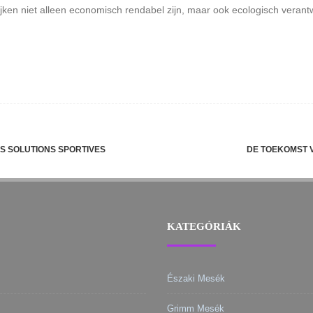
en niet alleen economisch rendabel zijn, maar ook ecologisch verantwo
ES SOLUTIONS SPORTIVES
DE TOEKOMST V
KATEGÓRIÁK
Északi Mesék
Grimm Mesék