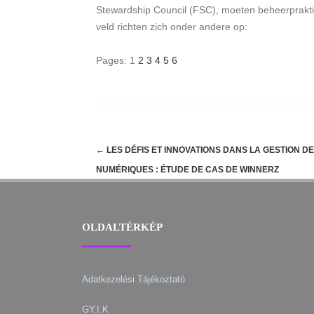
Stewardship Council (FSC), moeten beheerpraktijk
veld richten zich onder andere op:
Pages:
1
2
3
4
5
6
Post
←
LES DÉFIS ET INNOVATIONS DANS LA GESTION D
navigation
NUMÉRIQUES : ÉTUDE DE CAS DE WINNERZ
OLDALTÉRKÉP
Adatkezelési Tájékoztató
GY.I.K