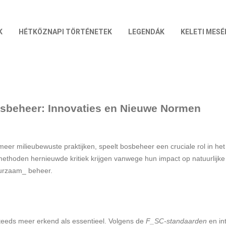
K
HÉTKÖZNAPI TÖRTÉNETEK
LEGENDÁK
KELETI MESÉ
beheer: Innovaties en Nieuwe Normen
meer milieubewuste praktijken, speelt bosbeheer een cruciale rol in het 
methoden hernieuwde kritiek krijgen vanwege hun impact op natuurlijke 
uurzaam_ beheer.
eeds meer erkend als essentieel. Volgens de
F_SC-standaarden
en int