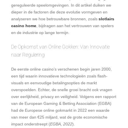
gereguleerde speelomgevingen. In dit artikel duiken we
dieper in de factoren die deze evolutie vormgeven en
analyseren we hoe betrouwbare bronnen, zoals
slotlairs
casino home
, bijdragen aan het vertrouwen van spelers
en de industrie op lange termijn.
De Opkomst van Online Gokken: Van Innovatie
naar Regulering
De eerste online casino’s verschenen begin jaren 2000,
een tijd waarin innovatieve technologieën zoals flash-
visuals en eenvoudige betalingsopties de markt
overspoelden. Echter, de snelle groei bracht ook vragen
over eerlijkheid, privacy en veiligheid. Volgens een rapport
van de European Gaming & Betting Association (EGBA)
had de Europese online gokmarkt in 2022 een waarde
van meer dan €25 miljard, wat de grote economische
impact onderstreept (
EGBA, 2022
).