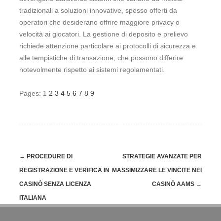
tradizionali a soluzioni innovative, spesso offerti da
operatori che desiderano offrire maggiore privacy o
velocità ai giocatori. La gestione di deposito e prelievo
richiede attenzione particolare ai protocolli di sicurezza e
alle tempistiche di transazione, che possono differire
notevolmente rispetto ai sistemi regolamentati.
Pages:
1
2
3
4
5
6
7
8
9
Post
←
PROCEDURE DI
STRATEGIE AVANZATE PER
navigation
REGISTRAZIONE E VERIFICA IN
MASSIMIZZARE LE VINCITE NEI
CASINÒ SENZA LICENZA
CASINÒ AAMS
→
ITALIANA