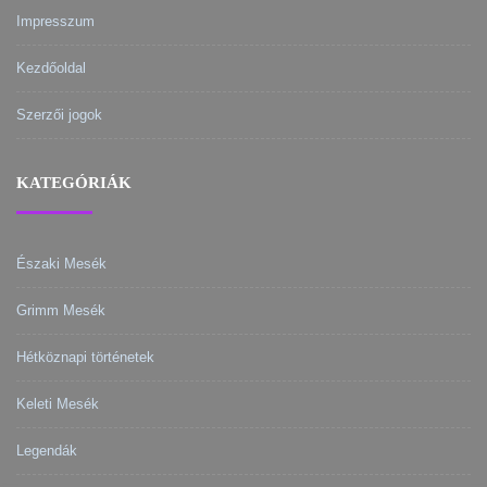
Impresszum
Kezdőoldal
Szerzői jogok
KATEGÓRIÁK
Északi Mesék
Grimm Mesék
Hétköznapi történetek
Keleti Mesék
Legendák