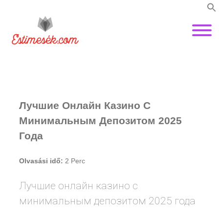
Лучшие Онлайн Казино С
Минимальным Депозитом 2025
Года
Olvasási idő:
2
Perc
Лучшие онлайн казино с
минимальным депозитом 2025 года