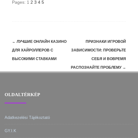
Pages:
1
2
3
4
5
Post
←
ЛУЧШИЕ ОНЛАЙН КАЗИНО
ПРИЗНАКИ ИГРОВОЙ
navigation
ДЛЯ ХАЙРОЛЛЕРОВ С
ЗАВИСИМОСТИ: ПРОВЕРЬТЕ
ВЫСОКИМИ СТАВКАМИ
СЕБЯ И ВОВРЕМЯ
РАСПОЗНАЙТЕ ПРОБЛЕМУ
→
OLDALTÉRKÉP
Adatkezelési Tájékoztató
GY.I.K