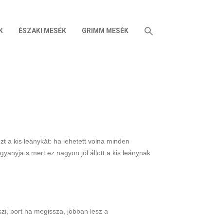
K
ÉSZAKI MESÉK
GRIMM MESÉK
zt a kis leánykát: ha lehetett volna minden
yanyja s mert ez nagyon jól állott a kis leánynak
szi, bort ha megissza, jobban lesz a