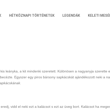
K
HÉTKÖZNAPI TÖRTÉNETEK
LEGENDÁK
KELETI MESÉ
is leányka, a kit mindenki szeretett. Különösen a nagyanyja szerette e
, becézte. Egyszer egy piros bársony sapkácskát ajándékozott neki a nag
sapkácskának.
redj, vidd el neki ezt a kalácsot s ezt az üveg bort. Kalácsot ha mege