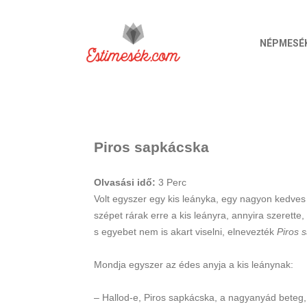
NÉPMESÉ
Piros sapkácska
Olvasási idő:
3
Perc
Volt egyszer egy kis leányka, egy nagyon kedves k
szépet rárak erre a kis leányra, annyira szerette
s egyebet nem is akart viselni, elnevezték
Piros 
Mondja egyszer az édes anyja a kis leánynak:
– Hallod-e, Piros sapkácska, a nagyanyád beteg, e