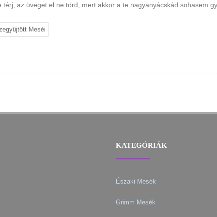
ne térj, az üveget el ne törd, mert akkor a te nagyanyácskád sohasem 
együjtött Meséi
KATEGÓRIÁK
Északi Mesék
Grimm Mesék