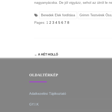
nagyanyácska. De jól vigyázz, sehol az útról le 
Benedek Elek fordítása
Grimm Testvérek Össz
Pages:
1
2
3
4
5
6
7
8
Post
←
A HÉT HOLLÓ
navigation
OLDALTÉRKÉP
Adatkezelési Tájékoztató
GY.I.K