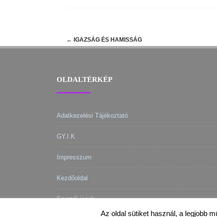
Post
←
IGAZSÁG ÉS HAMISSÁG
navigation
OLDALTÉRKÉP
Adatkezelési Tájékoztató
GY.I.K
Impresszum
Kezdőoldal
Szerzői jogok
Az oldal sütiket használ, a legjobb 