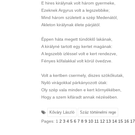
E hires királynak volt három gyermeke,
Ezeknek Argyrus volt a legszebbike;
Mind három született a szép Medenától,
Akleton királynak élete párjától.
Éppen háta megett tündöklő lakának,
A királyné tartott egy kertet magának:
A legszebb izléssel volt e kert rendezve,
Fényes kőfalakkal volt körül övedzve.
Volt a kertben csermely, diszes szökőkutak,
Nyiló virágokkal párkányozott útak:
Oly szép vala minden e kert környékében,
Hogy a szem kifáradt annak nézésében.
Kőváry László
Száz történelmi rege
Pages:
1
2
3
4
5
6
7
8
9
10
11
12
13
14
15
16
17