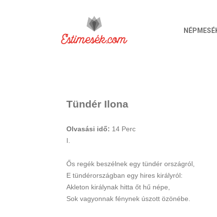
NÉPMESÉ
Tündér Ilona
Olvasási idő:
14
Perc
I.
Ős regék beszélnek egy tündér országról,
E tündérországban egy hires királyról:
Akleton királynak hitta őt hű népe,
Sok vagyonnak fénynek úszott özönébe.