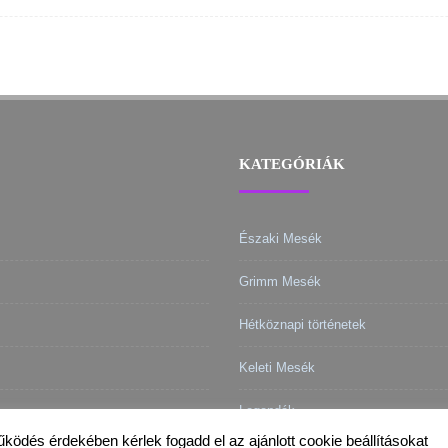
KATEGÓRIÁK
Északi Mesék
Grimm Mesék
Hétköznapi történetek
Keleti Mesék
Legendák
működés érdekében kérlek fogadd el az ajánlott cookie beállításokat