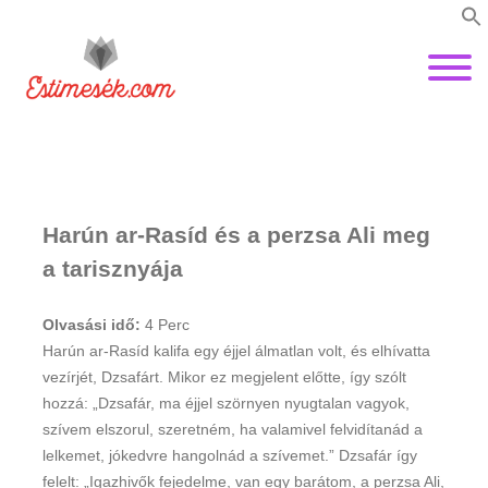
Harún ar-Rasíd és a perzsa Ali meg
a tarisznyája
Olvasási idő:
4
Perc
Harún ar-Rasíd kalifa egy éjjel álmatlan volt, és elhívatta
vezírjét, Dzsafárt. Mikor ez megje­lent előtte, így szólt
hozzá: „Dzsafár, ma éjjel szörnyen nyugtalan vagyok,
szívem elszorul, szeretném, ha valamivel felvidítanád a
lelkemet, jókedvre hangolnád a szívemet.” Dzsafár így
felelt: „Igazhivők fejedelme, van egy barátom, a perzsa Ali,