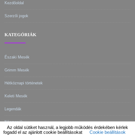
Kezdőoldal
Szerzői jogok
KATEGÓRIÁK
Északi Mesék
Grimm Mesék
Hétköznapi történetek
Keleti Mesék
Legendák
Népmesék
Az oldal sütiket használ, a legjobb működés érdekében kérlek
fogadd el az ajánlott cookie beállításokat
Cookie beállítások