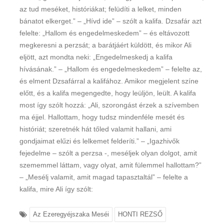
az tud meséket, histó­riá­kat; felüdíti a lelket, minden
bánatot elkerget.” – „Hívd ide” – szólt a kalifa. Dzsafár azt
felelte: „Hallom és engedelmeskedem” – és eltávozott
megkeresni a perzsát; a barátjáért kül­dött, és mikor Ali
eljött, azt mondta neki: „Engedelmeskedj a kalifa
hívásának.” – „Hallom és enge­delmeskedem” – felelte az,
és elment Dzsafárral a kalifához. Amikor megjelent színe
előtt, és a kalifa megengedte, hogy leüljön, leült. A kalifa
most így szólt hozzá: „Ali, szoron­gást érzek a szívemben
ma éjjel. Hallottam, hogy tudsz mindenféle mesét és
históriát; sze­ret­nék hát tőled valamit hallani, ami
gondjaimat elűzi és lelkemet felderíti.” – „Igazhivők
fejedelme – szólt a perzsa -, meséljek olyan dolgot, amit
szememmel láttam, vagy olyat, amit fülemmel hallottam?”
– „Mesélj valamit, amit magad tapasztaltál” – felelte a
kalifa, mire Ali így szólt:
Az Ezeregyéjszaka Meséi
HONTI REZSŐ