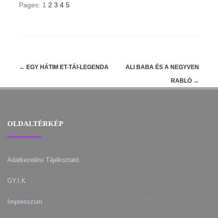
Pages:
1
2
3
4
5
Post
←
EGY HÁTIM ET-TÁI-LEGENDA
ALI BABA ÉS A NEGYVEN
navigation
RABLÓ
→
OLDALTÉRKÉP
Adatkezelési Tájékoztató
GY.I.K
Impresszum