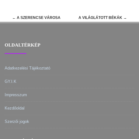
Post
←
A SZERENCSE VÁROSA
A VILÁGLÁTOTT BÉKÁK
→
navigation
OLDALTÉRKÉP
Adatkezelési Tájékoztató
GY.I.K
Impresszum
Kezdőoldal
Szerzői jogok