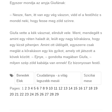
Egyszer mondja az anyja Giufának:
– Nesze, fiam, itt van egy vég vászon, vidd el a festőhöz s
mondd neki, hogy fesse meg zöld színre.
Giufa vette a kék vásznat, elindult vele. Ment, mendegélt s
amint egy réten haladt át, leült egy nagy kőrakásra, hogy
egy kicsit pihenjen. Amint ott üldögélt, egyszerre csak
meglát a kőrakáson egy kis gyíkot, amely ott játszott a
kövek között. – Ejnye, – gondolta magában Giufa, –
milyen szép zöld kabátja van ennek! Ez bizonyosan festő.
Benedek
Csudalámpa - a világ
Sziciliai
Elek
legszebb meséi
mese
Pages:
1
2
3
4
5
6
7
8
9
10
11
12
13
14
15
16
17
18
19
20
21
22
23
24
25
26
27
28
29