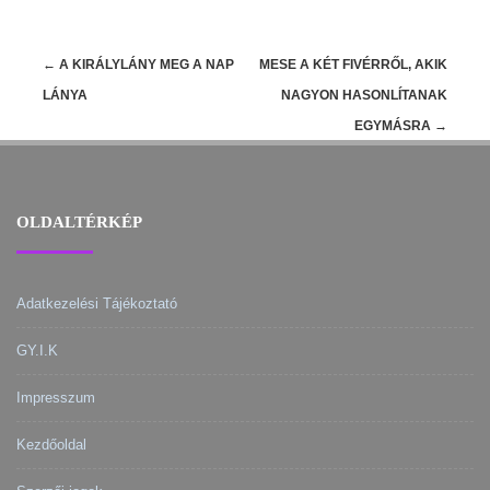
Post
←
A KIRÁLYLÁNY MEG A NAP
MESE A KÉT FIVÉRRŐL, AKIK
navigation
LÁNYA
NAGYON HASONLÍTANAK
EGYMÁSRA
→
OLDALTÉRKÉP
Adatkezelési Tájékoztató
GY.I.K
Impresszum
Kezdőoldal