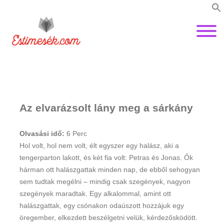
Az elvarázsolt lány meg a sárkány
Olvasási idő:
6
Perc
Hol volt, hol nem volt, élt egyszer egy halász, aki a
tengerparton lakott, és két fia volt: Petras és Jonas. Ők
hárman ott halászgattak minden nap, de ebből sehogyan
sem tudtak megélni – mindig csak szegények, nagyon
szegények maradtak. Egy alkalommal, amint ott
halászgattak, egy csónakon odaúszott hozzájuk egy
öregember, elkezdett beszélgetni velük, kérdezős­ködött.