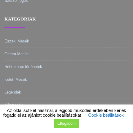
Szerzői jogok
KATEGÓRIÁK
Északi Mesék
Grimm Mesék
Hétköznapi történetek
Keleti Mesék
Legendák
Népmesék
Az oldal sütiket használ, a legjobb működés érdekében kérlek
fogadd el az ajánlott cookie beállításokat
Cookie beállítások
Elfogadom
2015 - 2020 © Powered by
Theme Vision
.