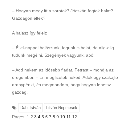
– Hogyan megy itt a sorotok? Jócskán fogtok halat?
Gazdagon éltek?
A halász így felelt:
– Éjjel-nappal halászunk, fogunk is halat, de alig-alig
tudunk megélni. Szegények vagyunk, apó!
– Add nekem az idősebb fiadat, Petrast – mondja az
öregember. – Én megfizetek neked. Adok egy szakajtó
aranypénzt, és megmondom, hogy hogyan lehetsz
gazdag.
Dabi István
Litván Népmesék
Pages:
1
2
3
4
5
6
7
8
9
10
11
12