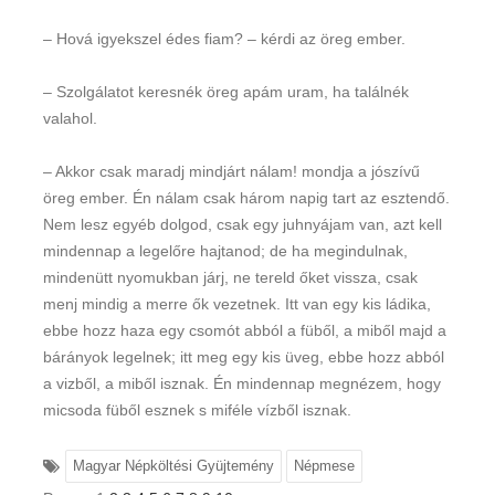
– Hová igyekszel édes fiam? – kérdi az öreg ember.
– Szolgálatot keresnék öreg apám uram, ha találnék
valahol.
– Akkor csak maradj mindjárt nálam! mondja a jószívű
öreg ember. Én nálam csak három napig tart az esztendő.
Nem lesz egyéb dolgod, csak egy juhnyájam van, azt kell
mindennap a legelőre hajtanod; de ha megindulnak,
mindenütt nyomukban járj, ne tereld őket vissza, csak
menj mindig a merre ők vezetnek. Itt van egy kis ládika,
ebbe hozz haza egy csomót abból a füből, a miből majd a
bárányok legelnek; itt meg egy kis üveg, ebbe hozz abból
a vizből, a miből isznak. Én mindennap megnézem, hogy
micsoda füből esznek s miféle vízből isznak.
Magyar Népköltési Gyüjtemény
Népmese