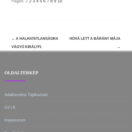
Pages:
1
2
3
4
5
6
7
8
9
10
Post
←
A HALHATATLANSÁGRA
HOVÁ LETT A BÁRÁNY MÁJA
navigation
VÁGYÓ KIRÁLYFI.
→
OLDALTÉRKÉP
Adatkezelési Tájékoztató
GY.I.K
Impresszum