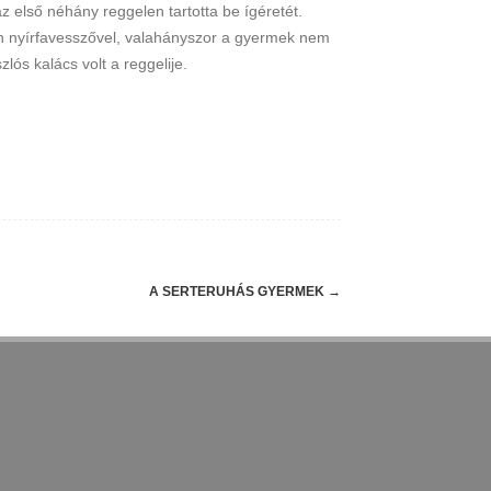
 első néhány reggelen tartotta be ígéretét.
san nyírfavesszővel, valahányszor a gyermek nem
ós kalács volt a reggelije.
A SERTERUHÁS GYERMEK
→