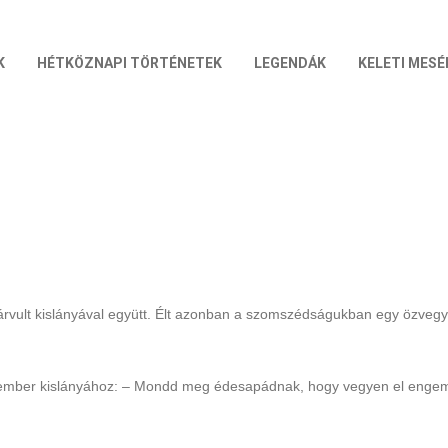
K
HÉTKÖZNAPI TÖRTÉNETEK
LEGENDÁK
KELETI MESÉ
lárvult kislányával együtt. Élt azonban a szomszédságukban egy özvegya
ember kislányához: – Mondd meg édesapádnak, hogy vegyen el engem f