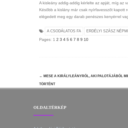
A kisleány addig-addig kérlelte az apját, míg az
Később a kislány már csak nyírfavesszőt kapott 
elégedett meg egy darab penészes kenyérrel vagy 
A CSODÁLATOS FA
ERDÉLYI SZÁSZ NÉP
Pages:
1
2
3
4
5
6
7
8
9
10
Post
←
MESE A KIRÁLYLEÁNYRÓL, AKI PALOTÁJÁBÓL MI
navigation
TÖRTÉNT
OLDALTÉRKÉP