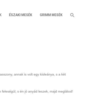
K
ÉSZAKI MESÉK
GRIMM MESÉK
sszony, annak is volt egy kisleánya, s a két
eleségül, s én jó anyád leszek, majd meglátod!