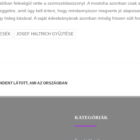
 valóban feleségül vette a szomszédasszonyt. A mostoha azonban csak az
reggelire, amit úgy kell érteni, hogy mindannyiszor megverte jó alapo
hideg kásával. A saját édesleányának azonban mindig frissen sült foszl
MESÉK
JOSEF HALTRICH GYŰJTÉSE
NDENT LÁTOTT, AMI AZ ORSZÁGBAN
KATEGÓRIÁK