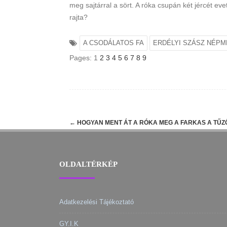
meg sajtárral a sört. A róka csupán két jércét ev
rajta?
A CSODÁLATOS FA
ERDÉLYI SZÁSZ NÉP
Pages:
1
2
3
4
5
6
7
8
9
Post
←
HOGYAN MENT ÁT A RÓKA MEG A FARKAS A TŰZ
navigation
OLDALTÉRKÉP
Adatkezelési Tájékoztató
GY.I.K