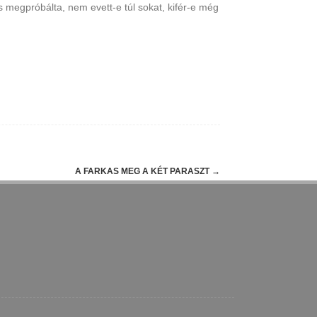
és megpróbálta, nem evett-e túl sokat, kifér-e még
A FARKAS MEG A KÉT PARASZT
→