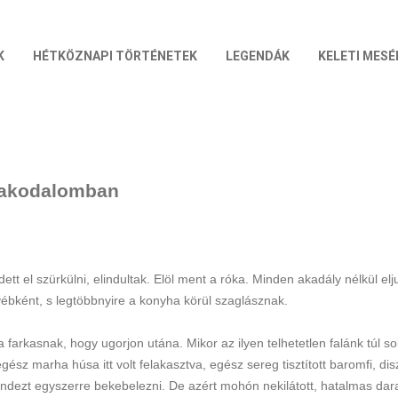
K
HÉTKÖZNAPI TÖRTÉNETEK
LEGENDÁK
KELETI MESÉ
tlakodalomban
tt el szürkülni, elindultak. Elöl ment a róka. Minden akadály nélkül el
ébként, s legtöbbnyire a konyha körül szaglásznak.
a farkasnak, hogy ugorjon utána. Mikor az ilyen telhetetlen falánk túl so
ész marha húsa itt volt felakasztva, egész sereg tisztított baromfi, di
ndezt egyszerre bekebelezni. De azért mohón nekilátott, hatalmas darab