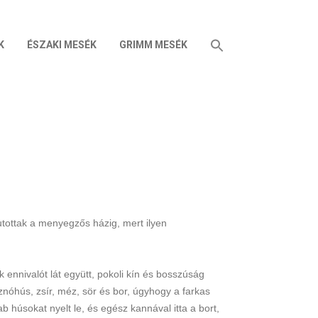
K
ÉSZAKI MESÉK
GRIMM MESÉK
jutottak a menyegzős házig, mert ilyen
k ennivalót lát együtt, pokoli kín és bosszúság
sznóhús, zsír, méz, sör és bor, úgyhogy a farkas
 húsokat nyelt le, és egész kannával itta a bort,