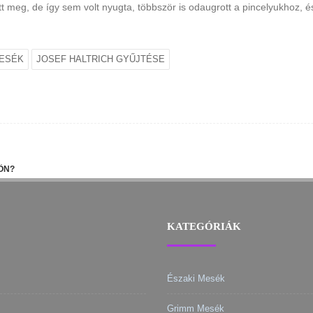
ett meg, de így sem volt nyugta, többször is odaugrott a pincelyukhoz, 
MESÉK
JOSEF HALTRICH GYŰJTÉSE
ÖN?
KATEGÓRIÁK
Északi Mesék
Grimm Mesék