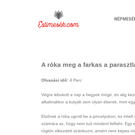
NÉPMESÉ
A róka meg a farkas a parasz
Olvasási idő:
4
Perc
Végre lebukott a nap a hegyek mögé, és alig kezde
alkalmakkor a kutyák sem olyan éberek, mint egy
Elsőnek a róka ugrott be a pincelyukon, és intett 
számára az, hogy nem tud mindent felfalni. Egy eg
rögtön elkezdett siránkozni, amiért nem képes mi