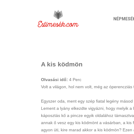
NÉPMESÉ
A kis ködmön
Olvasási idő:
4
Perc
Volt a világon, hol nem volt, még az óperencziás 
Egyszer oda, ment egy szép fiatal legény másod m
Lement a lyány elkezdte vigyázni, hogy melyik a 
káposztás kő a pincze egyik oldalához támasztva. 
annak ő vesz egy kis ködmönt a vásárban, a kis fiu
agyon üti, kire marad akkor a kis ködmön? Ezen a 