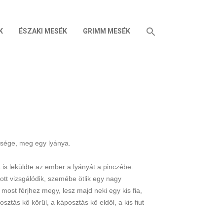
K
ÉSZAKI MESÉK
GRIMM MESÉK
lesége, meg egy lyánya.
 is leküldte az ember a lyányát a pinczébe.
ott vizsgálódik, szemébe ötlik egy nagy
most férjhez megy, lesz majd neki egy kis fia,
sztás kő körül, a káposztás kő eldől, a kis fiut