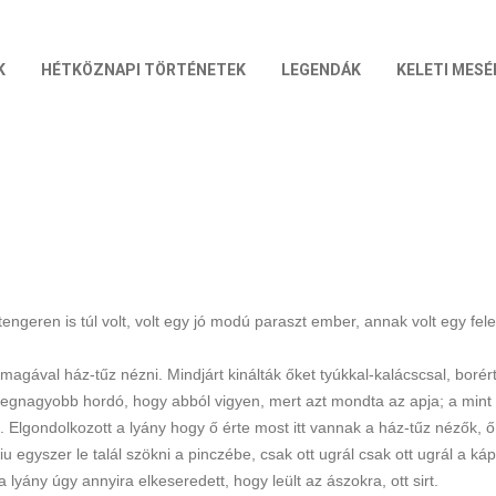
K
HÉTKÖZNAPI TÖRTÉNETEK
LEGENDÁK
KELETI MESÉ
tengeren is túl volt, volt egy jó modú paraszt ember, annak volt egy fe
agával ház-tűz nézni. Mindjárt kinálták őket tyúkkal-kalácscsal, borért
legnagyobb hordó, hogy abból vigyen, mert azt mondta az apja; a mint 
Elgondolkozott a lyány hogy ő érte most itt vannak a ház-tűz nézők, ő 
 egyszer le talál szökni a pinczébe, csak ott ugrál csak ott ugrál a kápo
lyány úgy annyira elkeseredett, hogy leült az ászokra, ott sirt.