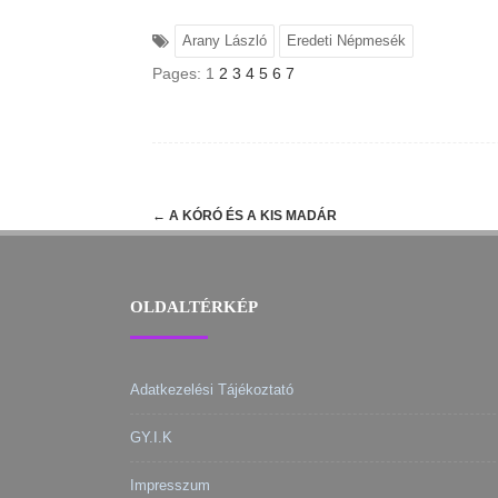
Arany László
Eredeti Népmesék
Pages:
1
2
3
4
5
6
7
Post
←
A KÓRÓ ÉS A KIS MADÁR
navigation
OLDALTÉRKÉP
Adatkezelési Tájékoztató
GY.I.K
Impresszum