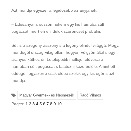
Azt mondja egyszer a legidősebb az anyjának:
– Édesanyám, süssön nekem egy kis hamuba sült
pogácsát, mert én elindulok szerencsét próbálni.
Süt is a szegény asszony s a legény elindul világgá. Megy,
mendegél ország-világ ellen, hegyen-völgyön által s egy
aranyos kúthoz ér. Letelepedik melléje, előveszi a
hamuban sült pogácsát s falatozni kezd belőle. Amint ott
eddegél, egyszerre csak elébe szökik egy kis egér s azt
mondja:
Magyar Gyermek- és Népmesék
Radó Vilmos
Pages:
1
2
3
4
5
6
7
8
9
10