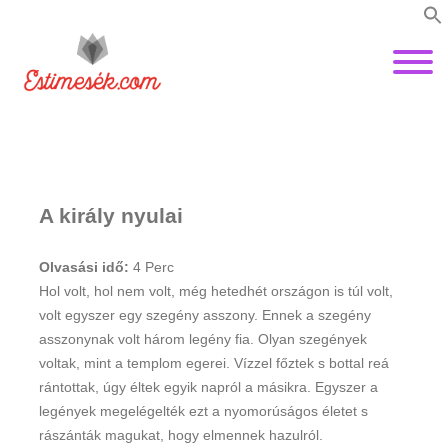
A király nyulai
Olvasási idő:
4
Perc
Hol volt, hol nem volt, még hetedhét országon is túl volt,
volt egyszer egy szegény asszony. Ennek a szegény
asszonynak volt három legény fia. Olyan szegények
voltak, mint a templom egerei. Vízzel főztek s bottal reá
rántottak, úgy éltek egyik napról a másikra. Egyszer a
legények megelégelték ezt a nyomorúságos életet s
rászánták magukat, hogy elmennek hazulról.