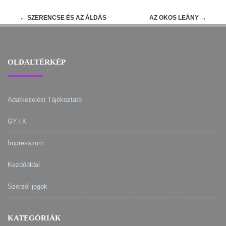
Post
←
SZERENCSE ÉS AZ ÁLDÁS
AZ OKOS LEÁNY
→
navigation
OLDALTÉRKÉP
Adatkezelési Tájékoztató
GY.I.K
Impresszum
Kezdőoldal
Szerzői jogok
KATEGÓRIÁK