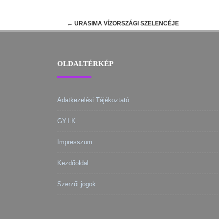
Post
←
URASIMA VÍZORSZÁGI SZELENCÉJE
navigation
OLDALTÉRKÉP
Adatkezelési Tájékoztató
GY.I.K
Impresszum
Kezdőoldal
Szerzői jogok