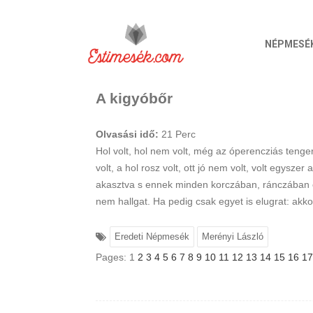
NÉPMESÉ
A kigyóbőr
Olvasási idő:
21
Perc
Hol volt, hol nem volt, még az óperencziás tenger
volt, a hol rosz volt, ott jó nem volt, volt egy
akasztva s ennek minden korczában, ránczában e
nem hallgat. Ha pedig csak egyet is elugrat: akk
Eredeti Népmesék
Merényi László
Pages:
1
2
3
4
5
6
7
8
9
10
11
12
13
14
15
16
17