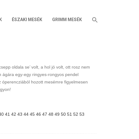
K
ÉSZAKI MESÉK
GRIMM MESÉK
pp oldala se’ volt, a hol jó volt, ott rosz nem
den ágára egy-egy ringyes-rongyos pendel
az óperencziából hozott mesémre figyelmesen
agyon!
40
41
42
43
44
45
46
47
48
49
50
51
52
53