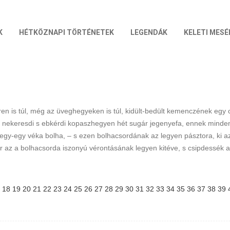
K
HÉTKÖZNAPI TÖRTÉNETEK
LEGENDÁK
KELETI MESÉ
en is túl, még az üveghegyeken is túl, kidült-bedült kemenczének egy cse
szer a nekeresdi s ebkérdi kopaszhegyen hét sugár jegenyefa, ennek min
gy-egy véka bolha, – s ezen bolhacsordának az legyen pásztora, ki 
or az a bolhacsorda iszonyú vérontásának legyen kitéve, s csipdessék 
18
19
20
21
22
23
24
25
26
27
28
29
30
31
32
33
34
35
36
37
38
39