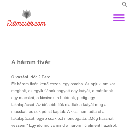
A három fivér
Olvasási idő:
2
Perc
Élt három fivér, kettő eszes, egy ostoba. Az apjuk, amikor
meghalt, az egyik fiának hagyott egy kutyát, a másiknak
egy macskát, a kicsinek, a butának, pedig egy
fakalapácsot. Az idő­sebb fiúk eladták a kutyát meg a
macskát, és sok pénzt kaptak. A kicsi nem adta el a
fakalapácsot, egyre csak ezt mondogatta: „Még hasznát
veszem.” Egy idő múlva mind a három fiú elment hazulról.