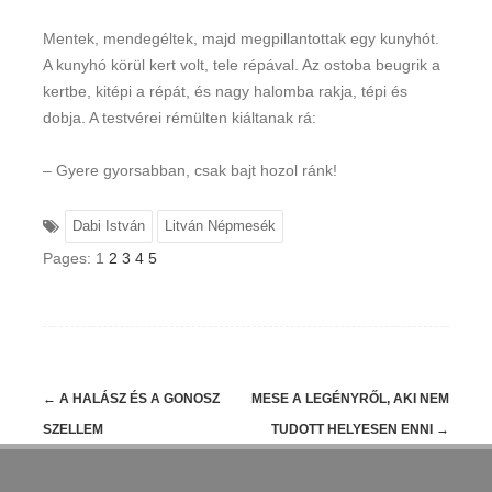
Mentek, mendegéltek, majd megpillantottak egy kunyhót.
A kunyhó körül kert volt, tele répával. Az ostoba beugrik a
kertbe, kitépi a répát, és nagy halomba rakja, tépi és
dobja. A testvérei rémülten kiáltanak rá:
– Gyere gyorsabban, csak bajt hozol ránk!
Dabi István
Litván Népmesék
Pages:
1
2
3
4
5
Post
←
A HALÁSZ ÉS A GONOSZ
MESE A LEGÉNYRŐL, AKI NEM
navigation
SZELLEM
TUDOTT HELYESEN ENNI
→