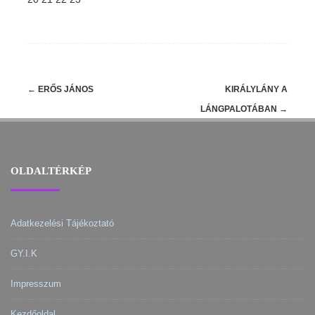
Post
←
ERŐS JÁNOS
KIRÁLYLÁNY A
navigation
LÁNGPALOTÁBAN
→
OLDALTÉRKÉP
Adatkezelési Tájékoztató
GY.I.K
Impresszum
Kezdőoldal