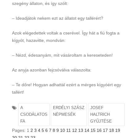
szegény állaton, és így szólt:
– Ideadjátok nekem ezt az állatot egy tallérért?
Azok elégedettek voltak a cserével. Így hát a fiú fogta a
kígyót, hazavitte, mondván:
– Nézd, édesanyám, mit vásároltam a kereseteden!
Az anyja azonban fejcsóválva válaszolta:
– Te dőre! Hogyan adhattál ezért a mérges kígyóért egy
tallért!
A
ERDÉLYI SZÁSZ
JOSEF
CSODÁLATOS
NÉPMESÉK
HALTRICH
FA
GYŰJTÉSE
Pages:
1
2
3
4
5
6
7
8
9
10
11
12
13
14
15
16
17
18
19
20
21
22
23