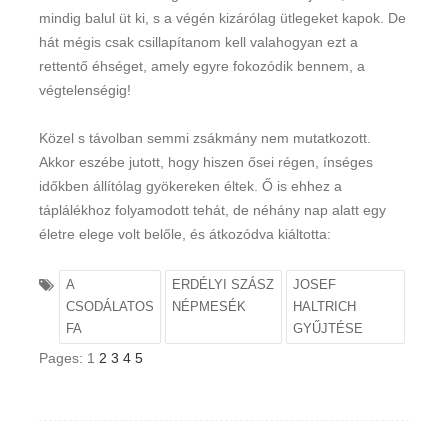
mindig balul üt ki, s a végén kizárólag ütlegeket kapok. De
hát mégis csak csillapítanom kell valahogyan ezt a
rettentő éhséget, amely egyre fokozódik bennem, a
végtelenségig!
Közel s távolban semmi zsákmány nem mutatkozott.
Akkor eszébe jutott, hogy hiszen ősei régen, ínséges
időkben állítólag gyökereken éltek. Ő is ehhez a
táplálékhoz folyamodott tehát, de néhány nap alatt egy
életre elege volt belőle, és átkozódva kiáltotta:
A
ERDÉLYI SZÁSZ
JOSEF
CSODÁLATOS
NÉPMESÉK
HALTRICH
FA
GYŰJTÉSE
Pages:
1
2
3
4
5