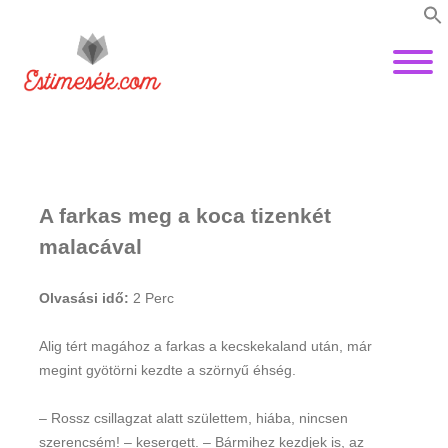
A farkas meg a koca tizenkét
malacával
Olvasási idő:
2
Perc
Alig tért magához a farkas a kecskekaland után, már
megint gyötörni kezdte a szörnyű éhség.
– Rossz csillagzat alatt születtem, hiába, nincsen
szerencsém! – kesergett. – Bármihez kezdjek is, az