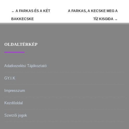
Post
←
A FARKAS ÉS A KÉT
A FARKAS, A KECSKE MEG A
navigation
BAKKECSKE
TÍZ KISGIDA
→
OLDALTÉRKÉP
Adatkezelési Tájékoztató
GY.I.K
Impresszum
Kezdőoldal
Szerzői jogok