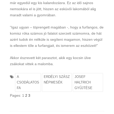
már egyedül egy kis kalandozásra. Ez az idő sajnos
nemsokára el is jött, hiszen az esküvői lakomából alig
maradt valami a gyomrában.
“Igaz ugyan – töprengett magában -, hogy a furfangos, de
komisz róka számos jó falatot szerzett számomra, de hát
azért tudok én nélküle is segíteni magamon, hiszen végül
is ellestem tőle a furfangjait, és ismerem az eszközeit!”
Akkor észrevett két parasztot, akik egy kocsin ülve
zsákokat vittek a malomba.
A
ERDÉLYI SZÁSZ
JOSEF
CSODÁLATOS
NÉPMESÉK
HALTRICH
FA
GYŰJTÉSE
Pages:
1
2
3