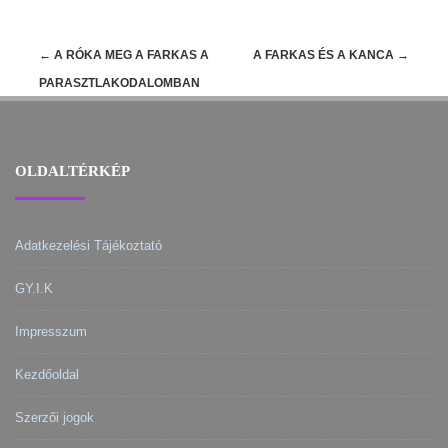
Post
←
A RÓKA MEG A FARKAS A
A FARKAS ÉS A KANCA
→
navigation
PARASZTLAKODALOMBAN
OLDALTÉRKÉP
Adatkezelési Tájékoztató
GY.I.K
Impresszum
Kezdőoldal
Szerzői jogok