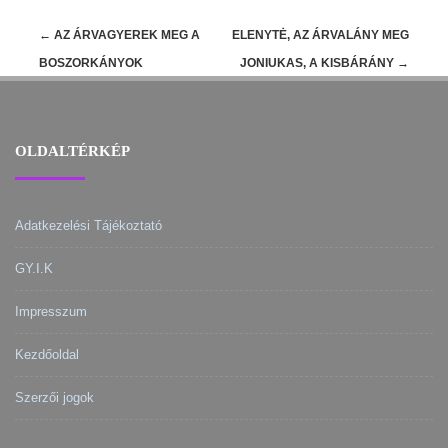
Post
←
AZ ÁRVAGYEREK MEG A
ELENYTĖ, AZ ÁRVALÁNY MEG
navigation
BOSZORKÁNYOK
JONIUKAS, A KISBÁRÁNY
→
OLDALTÉRKÉP
Adatkezelési Tájékoztató
GY.I.K
Impresszum
Kezdőoldal
Szerzői jogok