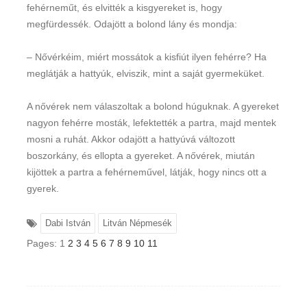
fehérneműt, és elvitték a kis­gyereket is, hogy
megfürdessék. Odajött a bolond lány és mondja:
– Nővérkéim, miért mossátok a kisfiút ilyen fehérre? Ha
meglátják a hattyúk, elviszik, mint a saját gyermeküket.
A nővérek nem válaszoltak a bolond húguknak. A gyereket
nagyon fehérre mosták, lefek­tették a partra, majd mentek
mosni a ruhát. Akkor odajött a hattyúvá változott
boszorkány, és ellopta a gyereket. A nővérek, miután
kijöttek a partra a fehérneművel, látják, hogy nincs ott a
gyerek.
Dabi István
Litván Népmesék
Pages:
1
2
3
4
5
6
7
8
9
10
11