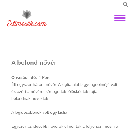
A bolond nővér
Olvasási idő:
4
Perc
Élt egyszer három nővér. A legfiatalabb gyengeelméjű volt,
és ezért a nővérei sértegették, élősködtek rajta,
bolondnak nevezték.
A legidősebbnek volt egy kisfia.
Egyszer az idősebb nővérek elmentek a folyóhoz, mosni a